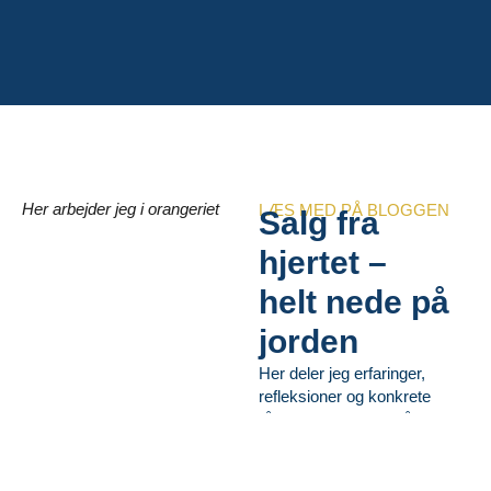
Her arbejder jeg i orangeriet
LÆS MED PÅ BLOGGEN
Salg fra
hjertet –
helt nede på
jorden
Her deler jeg erfaringer,
refleksioner og konkrete
råd fra mere end 30 år i
salg, i et mix af min egne
erfaringer som kvindelig
iværksætter.