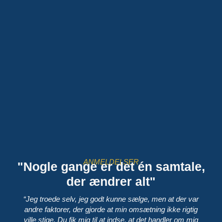
ANMELDELSER
"Nogle gange er det én samtale,
der ændrer alt"
“Jeg troede selv, jeg godt kunne sælge, men at der var
andre faktorer, der gjorde at min omsætning ikke rigtig
ville stige. Du fik mig til at indse, at det handler om mig