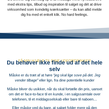
med ekstra tips, tilbud og inspiration til salget og dét at drive
virksomhed som kvindelig iværksætter – du kan altid melde
dig fra med et enkelt klik. No hard feelings.
FÅ MIN HJÆLP TIL DINE UDFORDRINGER
Du behøver ikke finde ud af det hele
selv
Måske er du træt af at høre
“jeg skal lige sove på det.
Jeg
vender tilbage”
eller lign. fra dine potentielle kunder
Måske bliver du usikker
, når du skal fortælle din pris, uanset
om det er face-to-face til en kunde, i en salgssamtale over
telefonen, til et middagsselskab eller bare til naboen…
Eller måske ved du bare, at
salget fylder mere på den