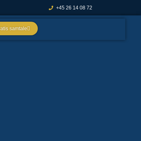
+45 26 14 08 72
atis samtale