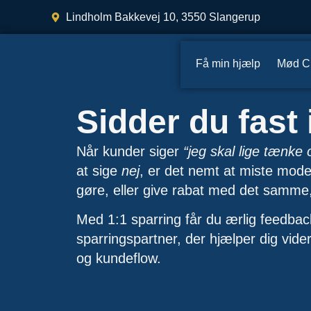
Lindholm Bakkevej 10, 3550 Slangerup
Få min hjælp
Mød Ch
Sidder du fast 
Når kunder siger
“jeg skal lige tænke 
at sige
nej
, er det nemt at miste modet,
gøre, eller give rabat med det samme,
Med 1:1 sparring får du ærlig feedbac
sparringspartner,
der hjælper dig vider
og kundeflow.