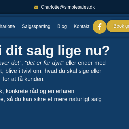
Charlotte@simplesales.dk
Book gr
arlotte
Salgssparring
Blog
Kontakt
i dit salg lige nu?
over det”
,
“det er for dyrt”
eller ender med
 blive i tvivl om, hvad du skal sige eller
 for at få kunden.
k, konkrete råd og en erfaren
e, så du kan sikre et mere naturligt salg